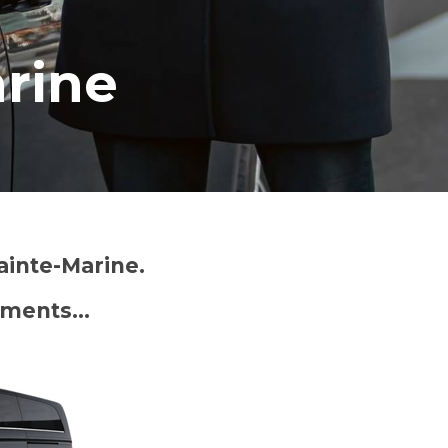
rine
ainte-Marine.
nements…