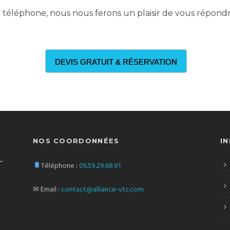
téléphone, nous nous ferons un plaisir de vous répondr
DEVIS GRATUIT & RÉSERVATION
NOS COORDONNÉES
I
Téléphone :
06.59.29.68.91
✉ Email :
contact@alliance-vtc.com