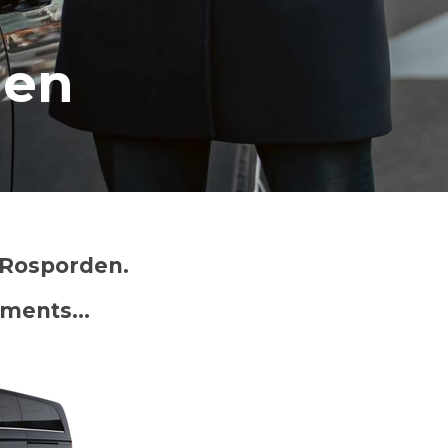
den
 Rosporden.
nements…