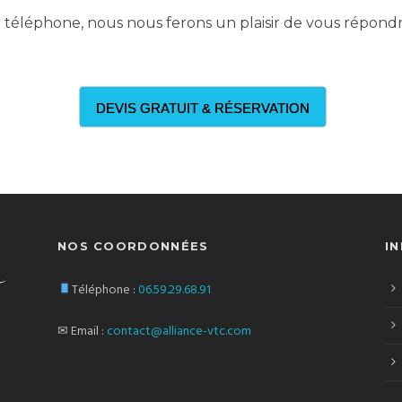
téléphone, nous nous ferons un plaisir de vous répondr
DEVIS GRATUIT & RÉSERVATION
NOS COORDONNÉES
I
Téléphone :
06.59.29.68.91
✉ Email :
contact@alliance-vtc.com