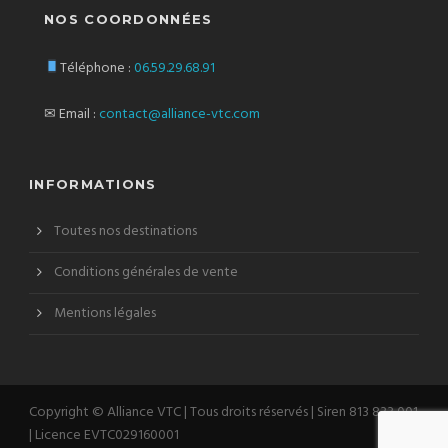
NOS COORDONNÉES
Téléphone :
06.59.29.68.91
✉ Email :
contact@alliance-vtc.com
INFORMATIONS
Toutes nos destinations
Conditions générales de vente
Mentions légales
Copyright © Alliance VTC | Tous droits réservés | Siren 813 833 001
| Licence EVTC029160001