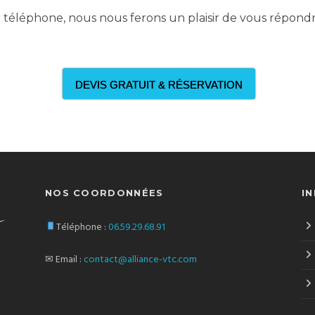
téléphone, nous nous ferons un plaisir de vous répondr
DEVIS GRATUIT & RÉSERVATION
NOS COORDONNÉES
I
Téléphone :
06.59.29.68.91
✉ Email :
contact@alliance-vtc.com