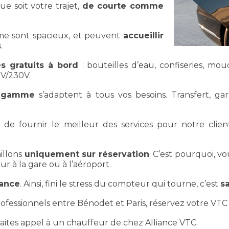
 soit votre trajet,
de courte comme
 sont spacieux, et peuvent
accueillir
s
.
es gratuits à bord
: bouteilles d’eau, confiseries, m
2V/230V.
e gamme
s’adaptent à tous vos besoins. Transfert, gar
 de fournir le meilleur des services pour notre clien
aillons
uniquement sur réservation
. C’est pourquoi, v
ur à la gare ou à l’aéroport.
vance
. Ainsi, fini le stress du compteur qui tourne, c’est
sa
essionnels entre Bénodet et Paris, réservez votre VTC 2
 faites appel à un chauffeur de chez Alliance VTC.