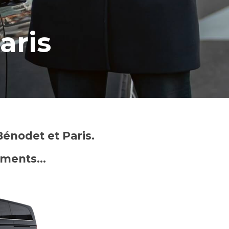
aris
énodet et Paris.
nements…