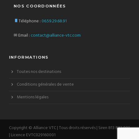
NOS COORDONNÉES
Téléphone :
06.59.29.68.91
✉ Email :
contact@alliance-vtc.com
INFORMATIONS
Toutes nos destinations
Conditions générales de vente
Mentions légales
Copyright © Alliance VTC | Tous droits réservés | Siren 813 833 001
| Licence EVTC029160001